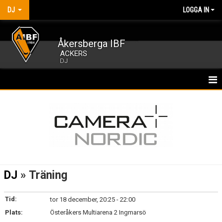
DJ
LOGGA IN
Åkersberga IBF
ACKERS
DJ
HEM
NYHETER
KALENDER
MATCHER
DJ
» Träning
TRUPPEN
Tid:
tor 18 december, 20:25 - 22:00
BILDGALLERI
Plats:
Österåkers Multiarena 2 Ingmarsö