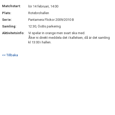
DOKUMENT
Matchstart:
lör 14 februari, 14:00
Plats:
Rotebrohallen
KONTAKT
Serie:
Pantamera Flickor 2009/2010 B
Samling:
12:30, ÖoBs parkering
Aktivitetsinfo:
Vi spelar in orange men svart ska med.
Åker ni direkt meddela det i kallelsen, då är det samling
kl 13:00 i hallen.
<< Tillbaka