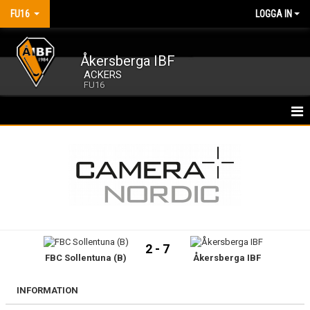
FU16
LOGGA IN
Åkersberga IBF
ACKERS
FU16
HEM
NYHETER
KALENDER
MATCHER
2 - 7
FBC Sollentuna (B)
Åkersberga IBF
TRUPPEN
BILDGALLERI
INFORMATION