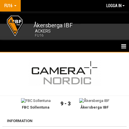
FU16
LOGGA IN
Åkersberga IBF
ACKERS
FU16
HEM
NYHETER
KALENDER
MATCHER
9 - 3
FBC Sollentuna
Åkersberga IBF
TRUPPEN
BILDGALLERI
INFORMATION