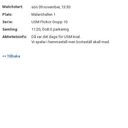
DOKUMENT
Matchstart:
sön 09 november, 13:30
Plats:
Mälaröhallen 1
KONTAKT
Serie:
USM Flickor Grupp 10
Samling:
11:20, ÖoB:S parkering
Aktivitetsinfo:
Då var det dags för USM-kval.
Vi spelar i hemmaställ men bortaställ skall med.
<< Tillbaka