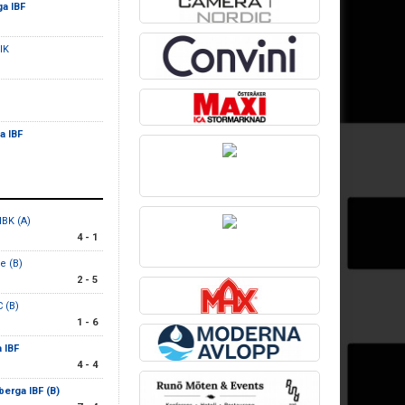
ga IBF
 IK
a IBF
IBK (A)
4 - 1
ge (B)
2 - 5
C (B)
1 - 6
 IBF
4 - 4
erga IBF (B)