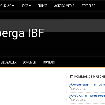
POJKLAG
LEKIZ
FUNKIZ
ACKERS MEDIA
STYRELSE
erga IBF
BILDGALLERI
DOKUMENT
KONTAKT
KOMMANDE MATCH
Åkersberga IBF
- FBI Tulli
Lör 5/9 11:00
Älvsjö AIK IBF -
Åkersberga
Lör 5/9 18:00