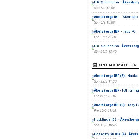
FBC Sollentuna -
Åkersber
Sön 6/9 12:00
Åkersberga IBF
- Sköndals
Sön 6/9 18:00
Åkersberga IBF
- Täby FC
Lör 19/9 20:00
FBC Sollentuna -
Åkersberg
Sön 20/9 13:40
SPELADE MATCHER
Åkersberga IBF (B)
- Nacka 
Sön 22/3 11:30
Åkersberga IBF
- FBI Tullin
Lör 21/3 17:15
Åkersberga IBF (B)
- Täby F
Fre 20/3 19:45
Huddinge IBS -
Åkersberga
Sön 15/3 10:45
Hässelby SK IBK (A) -
Åkersb