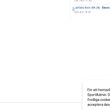
Lör 14/3 11:45
Järfälla Bele IBK (A) -
Åkers
Sön 8/3 14:00
För att hemsid
SportAdmin. De
frivilliga cooki
acceptera des