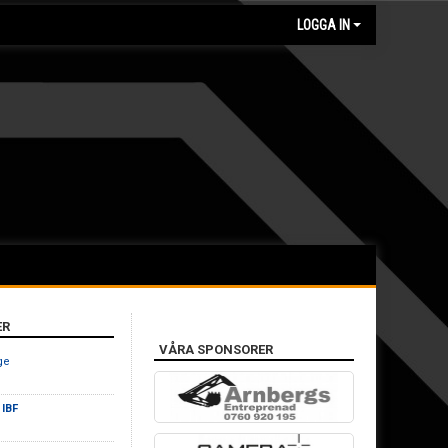
LOGGA IN
ER
VÅRA SPONSORER
nge
 IBF