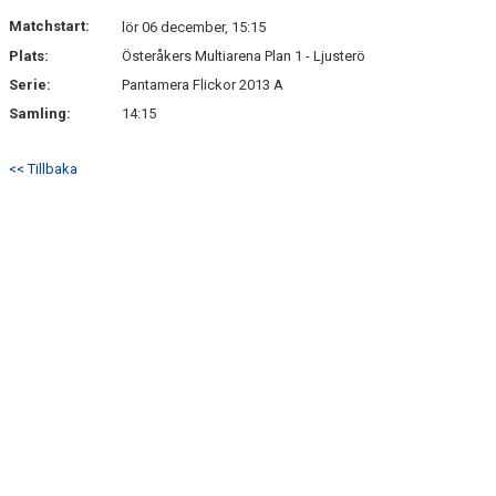
DOKUMENT
Matchstart:
lör 06 december, 15:15
Plats:
Österåkers Multiarena Plan 1 - Ljusterö
KONTAKT
Serie:
Pantamera Flickor 2013 A
Samling:
14:15
<< Tillbaka