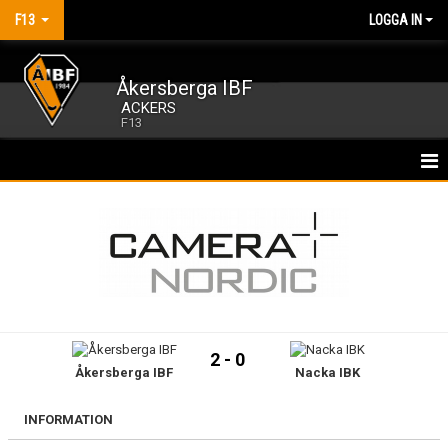
F13
LOGGA IN
Åkersberga IBF
ACKERS
F13
HEM
NYHETER
KALENDER
MATCHER
2 - 0
Åkersberga IBF
Nacka IBK
TRUPPEN
BILDGALLERI
INFORMATION