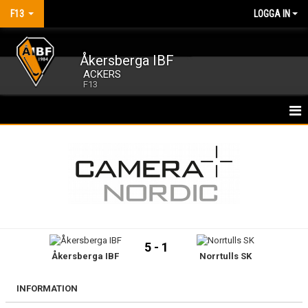
F13
LOGGA IN
Åkersberga IBF
ACKERS
F13
HEM
NYHETER
KALENDER
MATCHER
5 - 1
Åkersberga IBF
Norrtulls SK
TRUPPEN
BILDGALLERI
INFORMATION