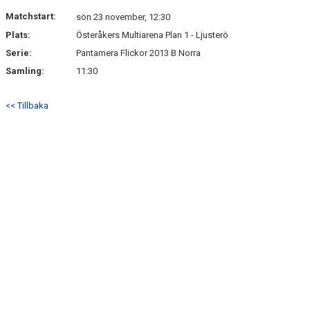
DOKUMENT
Matchstart:
sön 23 november, 12:30
Plats:
Österåkers Multiarena Plan 1 - Ljusterö
KONTAKT
Serie:
Pantamera Flickor 2013 B Norra
Samling:
11:30
<< Tillbaka