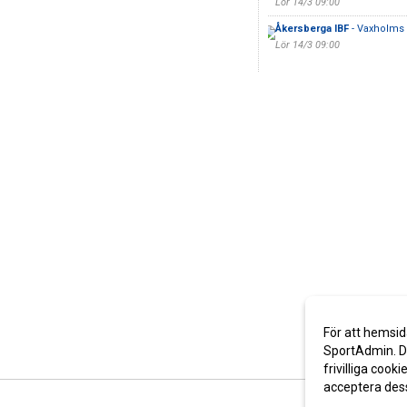
Lör 14/3 09:00
Åkersberga IBF
- Vaxholms 
Lör 14/3 09:00
För att hemsid
SportAdmin. De
frivilliga cooki
acceptera des