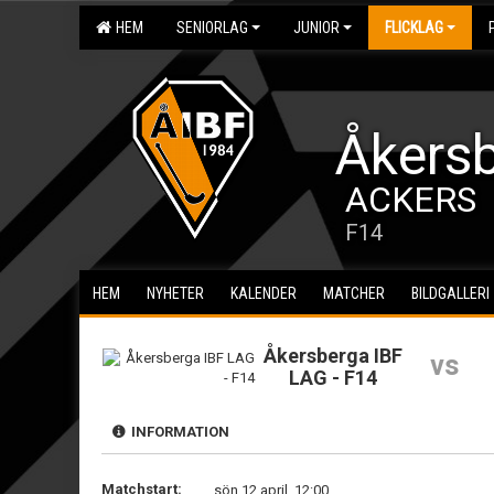
HEM
SENIORLAG
JUNIOR
FLICKLAG
Åkersb
ACKERS
F14
HEM
NYHETER
KALENDER
MATCHER
BILDGALLERI
Åkersberga IBF
vs
LAG - F14
INFORMATION
Matchstart:
sön 12 april, 12:00