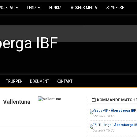
POJKLAG
LEKIZ
FUNKIZ
ACKERS MEDIA
STYRELSE
erga IBF
TRUPPEN
DOKUMENT
KONTAKT
KOMMANDE MATCH
Vallentuna
Väsby AIK -
Åkersberga IBF
Lör 26/9 14:45
FBI Tullinge -
Åkersberga I
Lör 26/9 15:30