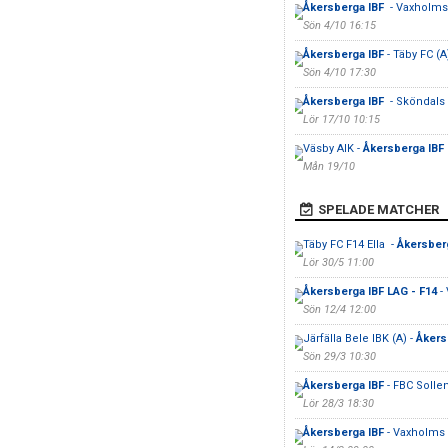
Åkersberga IBF
- Vaxholms
Sön 4/10 16:15
Åkersberga IBF
- Täby FC (A
Sön 4/10 17:30
Åkersberga IBF
- Sköndals 
Lör 17/10 10:15
Väsby AIK -
Åkersberga IBF
Mån 19/10
SPELADE MATCHER
Täby FC F14 Ella -
Åkersber
Lör 30/5 11:00
Åkersberga IBF LAG - F14
- 
Sön 12/4 12:00
Järfälla Bele IBK (A) -
Åkers
Sön 29/3 10:30
Åkersberga IBF
- FBC Solle
Lör 28/3 18:30
Åkersberga IBF
- Vaxholms 