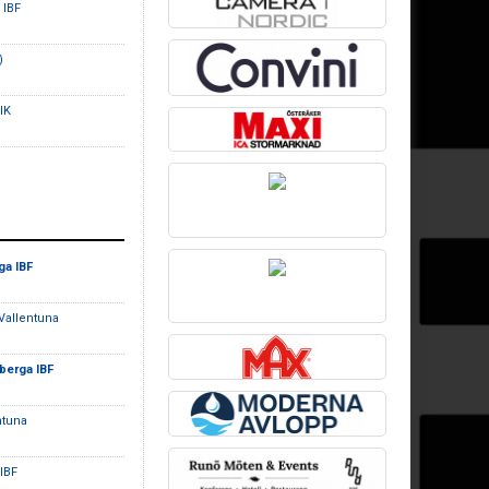
 IBF
)
IK
ga IBF
Vallentuna
berga IBF
ntuna
IBF