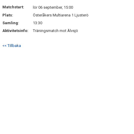
DOKUMENT
Matchstart:
lör 06 september, 15:00
Plats:
Österåkers Multiarena 1 Ljusterö
KONTAKT
Samling:
13:30
Aktivitetsinfo:
Träningsmatch mot Älvsjö
<< Tillbaka