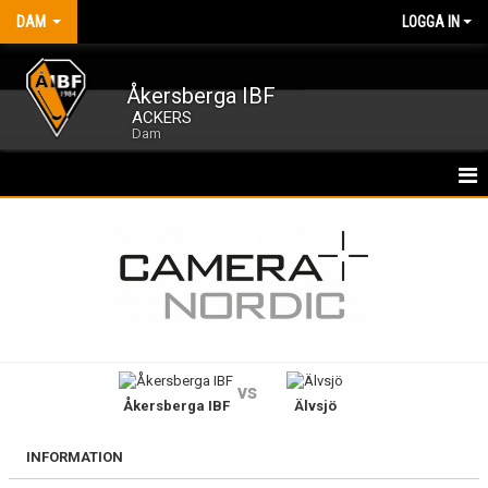
DAM
LOGGA IN
Åkersberga IBF
ACKERS
Dam
HEM
NYHETER
KALENDER
MATCHER
vs
Åkersberga IBF
Älvsjö
TRUPPEN
BILDGALLERI
INFORMATION