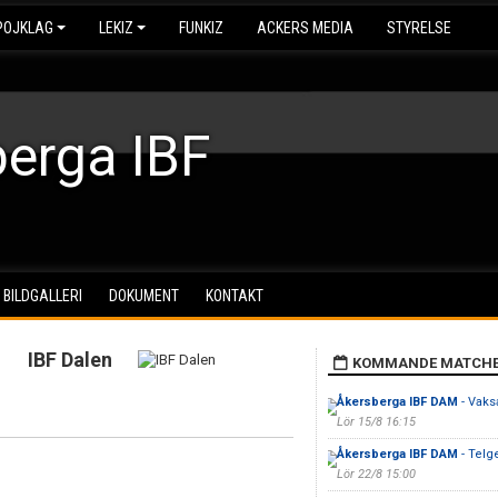
POJKLAG
LEKIZ
FUNKIZ
ACKERS MEDIA
STYRELSE
erga IBF
BILDGALLERI
DOKUMENT
KONTAKT
IBF Dalen
KOMMANDE MATCH
Åkersberga IBF DAM
- Vaks
Lör 15/8 16:15
Åkersberga IBF DAM
- Telg
Lör 22/8 15:00