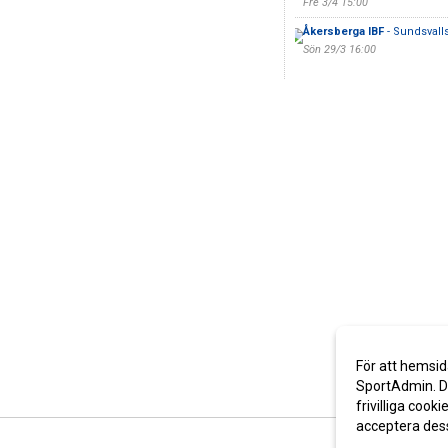
Fre 3/4 15:00
Åkersberga IBF
- Sundsvalls
Sön 29/3 16:00
För att hemsid
SportAdmin. De
frivilliga cooki
acceptera des