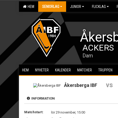
HEM
SENIORLAG
JUNIOR
FLICKLAG
Åkersb
ACKERS
Dam
HEM
NYHETER
KALENDER
MATCHER
TRUPPEN
vs
Åkersberga IBF
INFORMATION
Matchstart:
lör 29 november, 15:00