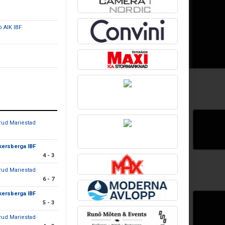
ö AIK IBF
rud Mariestad
kersberga IBF
4 - 3
rud Mariestad
6 - 7
kersberga IBF
5 - 3
rud Mariestad