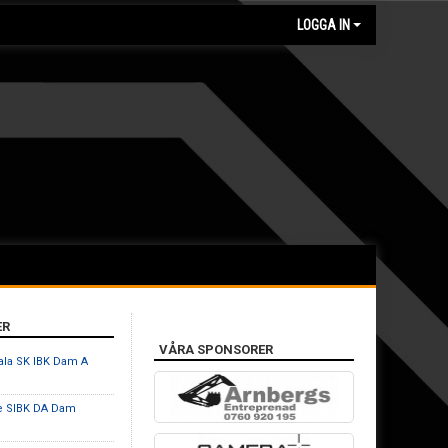
LOGGA IN
ER
VÅRA SPONSORER
ala SK IBK Dam A
e SIBK DA Dam