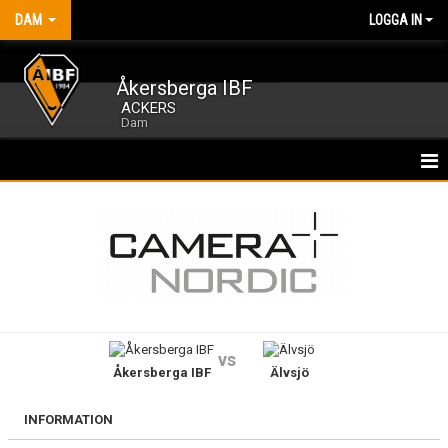
DAM
LOGGA IN
Åkersberga IBF
ACKERS
Dam
HEM
NYHETER
KALENDER
MATCHER
vs
Åkersberga IBF
Älvsjö
TRUPPEN
BILDGALLERI
INFORMATION