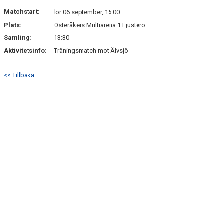
DOKUMENT
Matchstart:
lör 06 september, 15:00
Plats:
Österåkers Multiarena 1 Ljusterö
KONTAKT
Samling:
13:30
Aktivitetsinfo:
Träningsmatch mot Älvsjö
<< Tillbaka