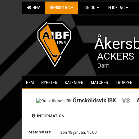
HEM
SENIORLAG
JUNIOR
FLICKLAG
Åkersb
ACKERS
Dam
HEM
NYHETER
KALENDER
MATCHER
TRUPPEN
vs
Örnsköldsvik IBK
INFORMATION
Matchstart:
sön 18 januari, 15:00