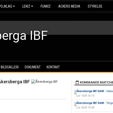
POJKLAG
LEKIZ
FUNKIZ
ACKERS MEDIA
STYRELSE
erga IBF
BILDGALLERI
DOKUMENT
KONTAKT
Åkersberga IBF
KOMMANDE MATCH
Åkersberga IBF DAM
- Vaks
Lör 15/8 16:15
Åkersberga IBF DAM
- Telg
Lör 22/8 15:00