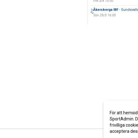
Fre 3/4 15:00
Åkersberga IBF
- Sundsvalls
Sön 29/3 16:00
För att hemsid
SportAdmin. De
frivilliga cooki
acceptera des