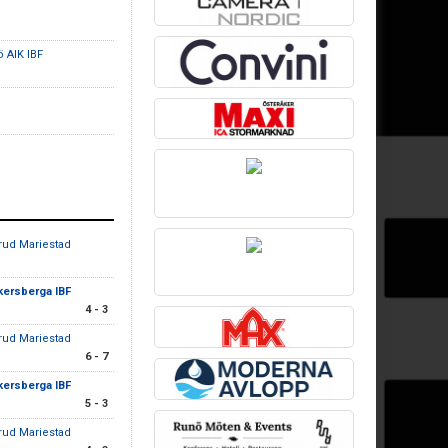
ö AIK IBF
rud Mariestad
kersberga IBF
4 - 3
rud Mariestad
6 - 7
kersberga IBF
5 - 3
rud Mariestad