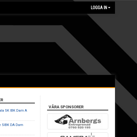
LOGGA IN
ER
VÅRA SPONSORER
ala SK IBK Dam A
e SIBK DA Dam