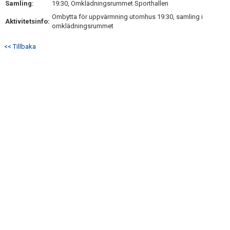
Samling:
19:30, Omklädningsrummet Sporthallen
DOKUMENT
Ombytta för uppvärmning utomhus 19:30, samling i
Aktivitetsinfo:
omklädningsrummet
KONTAKT
<< Tillbaka