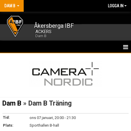
DAM B
LOGGA IN
Åkersberga IBF
ACKERS
Dam B
HEM
NYHETER
KALENDER
MATCHER
Dam B
» Dam B Träning
TRUPPEN
Tid:
ons 07 januari, 20:00 - 21:30
BILDGALLERI
Plats:
Sporthallen B-hall