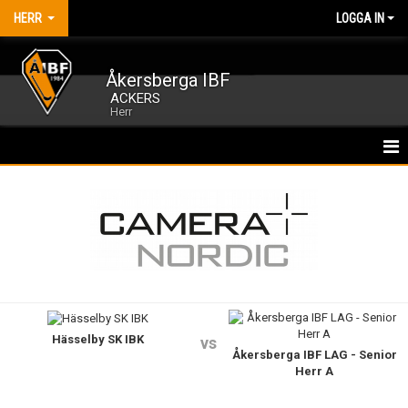
HERR
LOGGA IN
Åkersberga IBF
ACKERS
Herr
HEM
TRUPPEN
MATCHER
KALENDER
Hässelby SK IBK
NYHETER
vs
Åkersberga IBF LAG - Senior
Herr A
BILDGALLERI