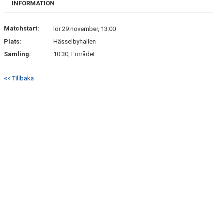
INFORMATION
DOKUMENT
KONTAKT
Matchstart:
lör 29 november, 13:00
Plats:
Hässelbyhallen
Samling:
10:30, Förrådet
<< Tillbaka