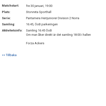
DOKUMENT
Matchstart:
fre 30 januari, 19:00
Plats:
Storvreta Sporthall
KONTAKT
Serie:
Pantamera Herrjuniorer Division 2 Norra
Samling:
16:45, ÖoB parkeringen
Aktivitetsinfo:
Samling 16:45 ÖoB
Om man åker direkt är det samling 18:00 i hallen
Forza Ackers
<< Tillbaka