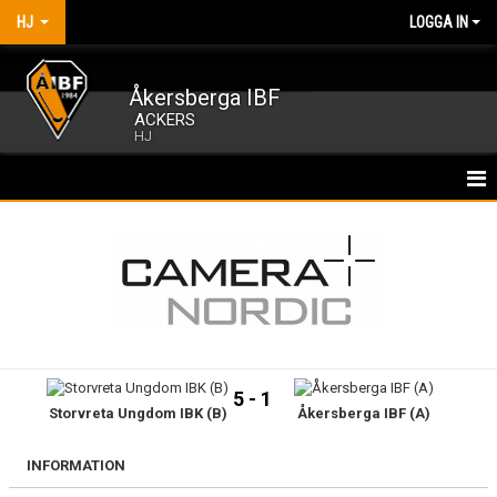
HJ
LOGGA IN
Åkersberga IBF
ACKERS
HJ
HEM
NYHETER
KALENDER
MATCHER
5 - 1
Storvreta Ungdom IBK (B)
Åkersberga IBF (A)
TRUPPEN
BILDGALLERI
INFORMATION