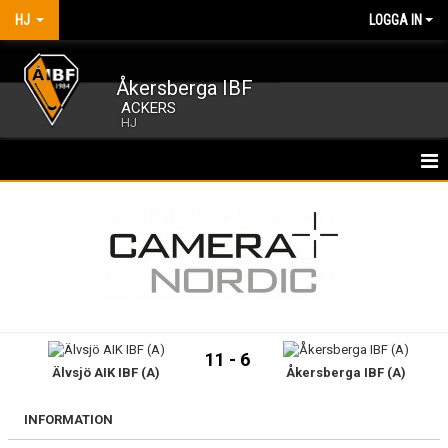
HJ
LOGGA IN
Åkersberga IBF
ACKERS
HJ
HEM
NYHETER
KALENDER
MATCHER
11 - 6
Älvsjö AIK IBF (A)
Åkersberga IBF (A)
TRUPPEN
BILDGALLERI
INFORMATION