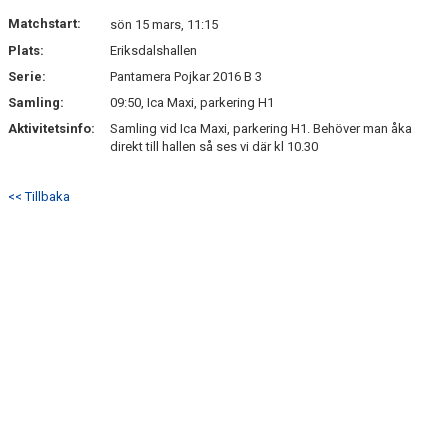
DOKUMENT
Matchstart:
sön 15 mars, 11:15
Plats:
Eriksdalshallen
KONTAKT
Serie:
Pantamera Pojkar 2016 B 3
Samling:
09:50, Ica Maxi, parkering H1
Aktivitetsinfo:
Samling vid Ica Maxi, parkering H1. Behöver man åka
direkt till hallen så ses vi där kl 10.30
<< Tillbaka