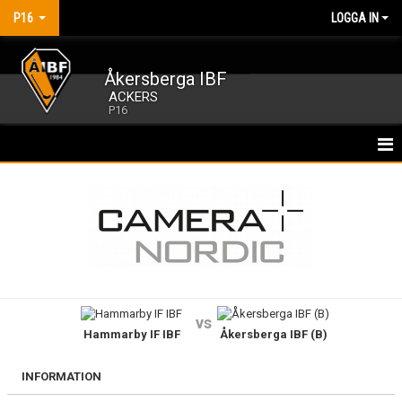
P16
LOGGA IN
Åkersberga IBF
ACKERS
P16
HEM
NYHETER
KALENDER
MATCHER
vs
Hammarby IF IBF
Åkersberga IBF (B)
TRUPPEN
BILDGALLERI
INFORMATION