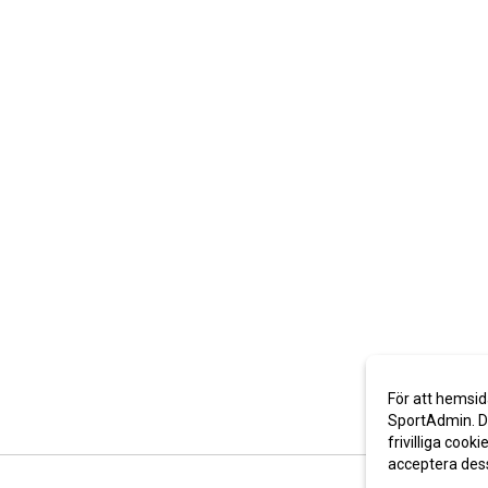
För att hemsid
SportAdmin. De
frivilliga cooki
acceptera des