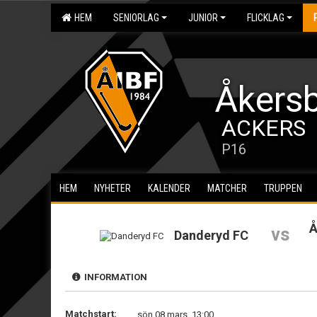
HEM
SENIORLAG
JUNIOR
FLICKLAG
Åkersb
ACKERS
P16
HEM
NYHETER
KALENDER
MATCHER
TRUPPEN
Å
vs
Danderyd FC
INFORMATION
Matchstart:
sön 08 mars, 13:00