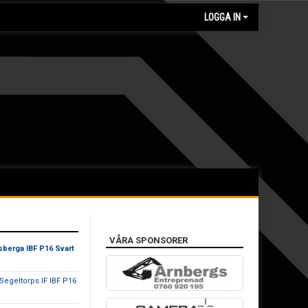
LOGGA IN
VÅRA SPONSORER
sberga IBF P16 Svart
 Segeltorps IF IBF P16