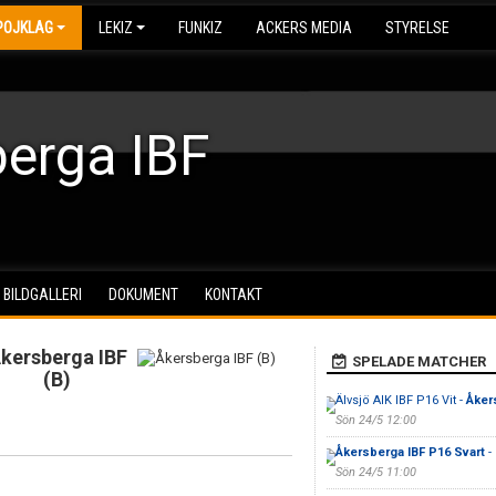
POJKLAG
LEKIZ
FUNKIZ
ACKERS MEDIA
STYRELSE
erga IBF
BILDGALLERI
DOKUMENT
KONTAKT
kersberga IBF
SPELADE MATCHER
(B)
Älvsjö AIK IBF P16 Vit -
Åker
Sön 24/5 12:00
Åkersberga IBF P16 Svart
-
Sön 24/5 11:00