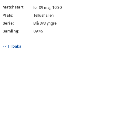
DOKUMENT
Matchstart:
lör 09 maj, 10:30
Plats:
Tellushallen
KONTAKT
Serie:
Blå 3v3 yngre
Samling:
09:45
<< Tillbaka