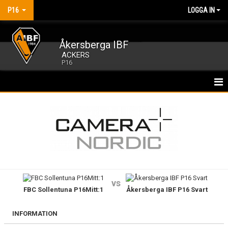
P16
LOGGA IN
Åkersberga IBF
ACKERS
P16
HEM
NYHETER
KALENDER
MATCHER
vs
FBC Sollentuna P16Mitt:1
Åkersberga IBF P16 Svart
TRUPPEN
BILDGALLERI
INFORMATION