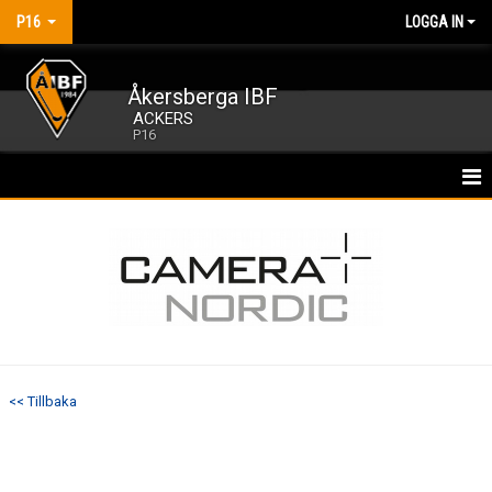
P16
LOGGA IN
Åkersberga IBF
ACKERS
P16
HEM
NYHETER
KALENDER
MATCHER
<< Tillbaka
TRUPPEN
BILDGALLERI