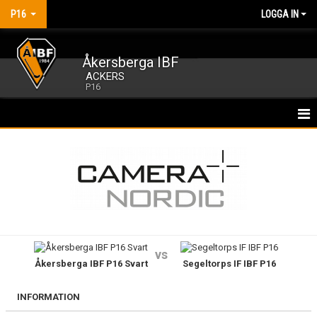
P16
LOGGA IN
Åkersberga IBF
ACKERS
P16
HEM
NYHETER
KALENDER
MATCHER
vs
Åkersberga IBF P16 Svart
Segeltorps IF IBF P16
TRUPPEN
BILDGALLERI
INFORMATION