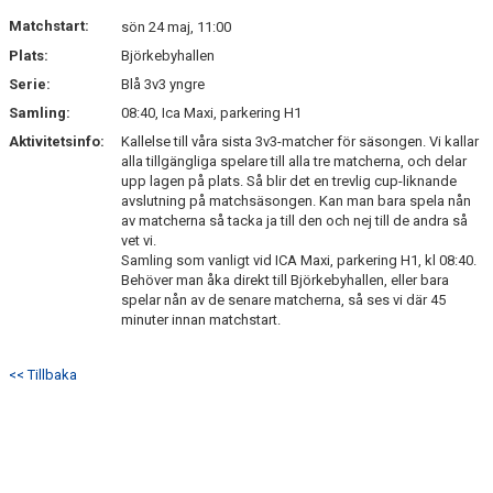
DOKUMENT
Matchstart:
sön 24 maj, 11:00
Plats:
Björkebyhallen
KONTAKT
Serie:
Blå 3v3 yngre
Samling:
08:40, Ica Maxi, parkering H1
Aktivitetsinfo:
Kallelse till våra sista 3v3-matcher för säsongen. Vi kallar
alla tillgängliga spelare till alla tre matcherna, och delar
upp lagen på plats. Så blir det en trevlig cup-liknande
avslutning på matchsäsongen. Kan man bara spela nån
av matcherna så tacka ja till den och nej till de andra så
vet vi.
Samling som vanligt vid ICA Maxi, parkering H1, kl 08:40.
Behöver man åka direkt till Björkebyhallen, eller bara
spelar nån av de senare matcherna, så ses vi där 45
minuter innan matchstart.
<< Tillbaka