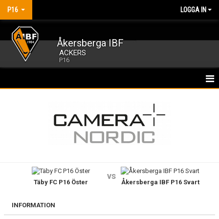
P16
LOGGA IN
Åkersberga IBF
ACKERS
P16
HEM
NYHETER
KALENDER
MATCHER
vs
Täby FC P16 Öster
Åkersberga IBF P16 Svart
TRUPPEN
BILDGALLERI
INFORMATION