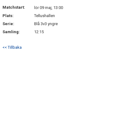
DOKUMENT
Matchstart:
lör 09 maj, 13:00
Plats:
Tellushallen
KONTAKT
Serie:
Blå 3v3 yngre
Samling:
12:15
<< Tillbaka