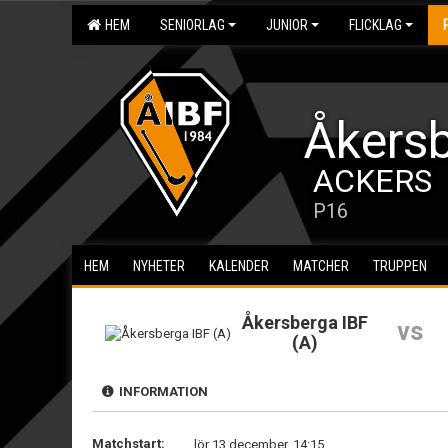
HEM
SENIORLAG
JUNIOR
FLICKLAG
Åkersb
ACKERS
P16
HEM
NYHETER
KALENDER
MATCHER
TRUPPEN
Åkersberga IBF
vs
(A)
INFORMATION
Matchstart:
lör 13 december, 14:15