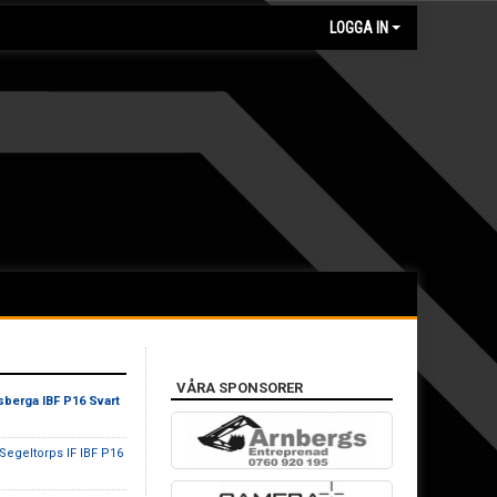
LOGGA IN
VÅRA SPONSORER
sberga IBF P16 Svart
 Segeltorps IF IBF P16