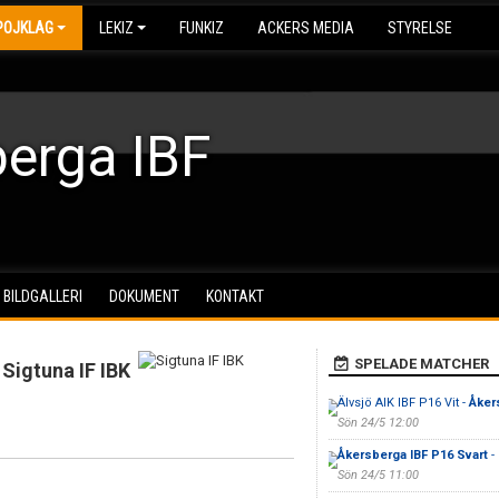
POJKLAG
LEKIZ
FUNKIZ
ACKERS MEDIA
STYRELSE
erga IBF
BILDGALLERI
DOKUMENT
KONTAKT
SPELADE MATCHER
Sigtuna IF IBK
Älvsjö AIK IBF P16 Vit -
Åker
Sön 24/5 12:00
Åkersberga IBF P16 Svart
-
Sön 24/5 11:00