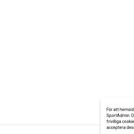
För att hemsid
SportAdmin. De
frivilliga cooki
acceptera des