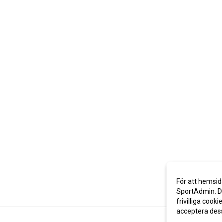
För att hemsid
SportAdmin. De
frivilliga cooki
acceptera des