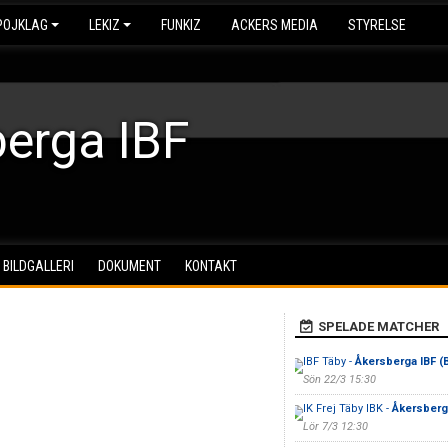
POJKLAG
LEKIZ
FUNKIZ
ACKERS MEDIA
STYRELSE
erga IBF
BILDGALLERI
DOKUMENT
KONTAKT
SPELADE MATCHER
IBF Täby -
Åkersberga IBF (
Sön 22/3 15:30
IK Frej Täby IBK -
Åkersberga
Lör 7/3 12:30