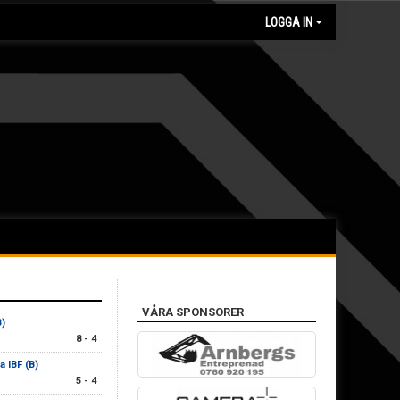
LOGGA IN
VÅRA SPONSORER
B)
8 - 4
 IBF (B)
5 - 4