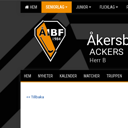
HEM
SENIORLAG
JUNIOR
FLICKLAG
Åkersb
ACKERS
Herr B
HEM
NYHETER
KALENDER
MATCHER
TRUPPEN
<< Tillbaka