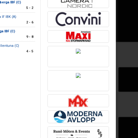
berga IBF (C)
5 - 2
 IF IBK (A)
2 - 6
a IBF (C)
9 - 8
llentuna (C)
4 - 5