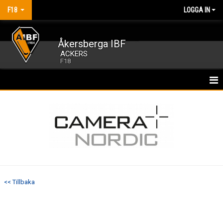
F18
LOGGA IN
Åkersberga IBF
ACKERS
F18
HEM
NYHETER
KALENDER
MATCHER
<< Tillbaka
TRUPPEN
BILDGALLERI