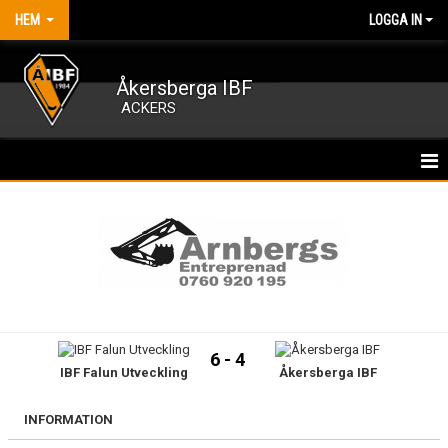
HEM
LOGGA IN
Åkersberga IBF
ACKERS
HEM
NYHETER
OM FÖRENINGEN
KALENDER
6 - 4
IBF Falun Utveckling
Åkersberga IBF
MATCHER
MEDLEMSKAP
INFORMATION