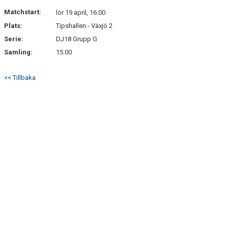
TRÄNARE/LEDARE
Matchstart:
lör 19 april, 16:00
Plats:
Tipshallen - Växjö 2
DOKUMENT
Serie:
DJ18 Grupp G
Samling:
ACKERSCAMP
15:00
ACKERSTV
<< Tillbaka
BÖRJA SPELA
PROVA PÅ