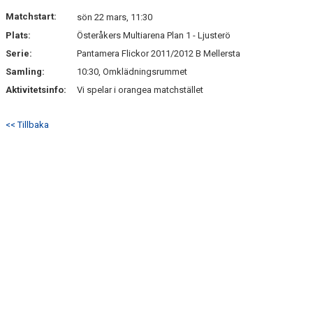
DOKUMENT
Matchstart:
sön 22 mars, 11:30
Plats:
Österåkers Multiarena Plan 1 - Ljusterö
KONTAKT
Serie:
Pantamera Flickor 2011/2012 B Mellersta
Samling:
10:30, Omklädningsrummet
Aktivitetsinfo:
Vi spelar i orangea matchstället
<< Tillbaka