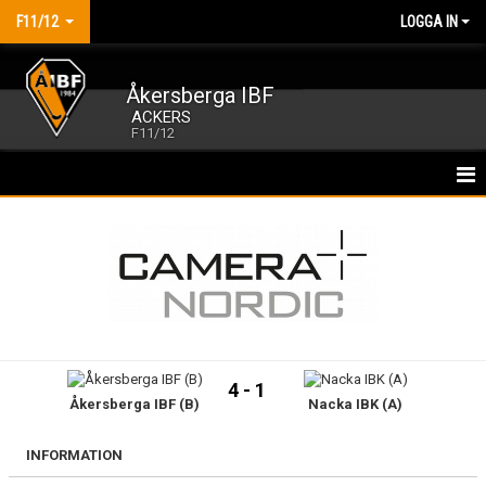
F11/12
LOGGA IN
Åkersberga IBF
ACKERS
F11/12
HEM
NYHETER
KALENDER
MATCHER
4 - 1
Åkersberga IBF (B)
Nacka IBK (A)
TRUPPEN
BILDGALLERI
INFORMATION