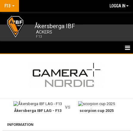
F13
LOGGA IN
Åkersberga IBF
ACKERS
F13
HEM
NYHETER
KALENDER
MATCHER
vs
Åkersberga IBF LAG - F13
scorpion cup 2025
TRUPPEN
BILDGALLERI
INFORMATION