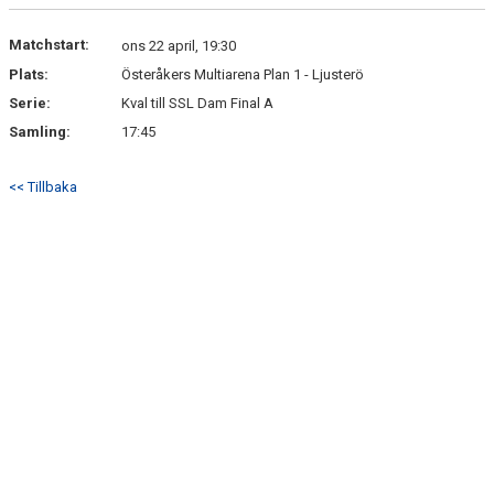
DOKUMENT
Matchstart:
ons 22 april, 19:30
KONTAKT
Plats:
Österåkers Multiarena Plan 1 - Ljusterö
Serie:
Kval till SSL Dam Final A
Samling:
17:45
<< Tillbaka