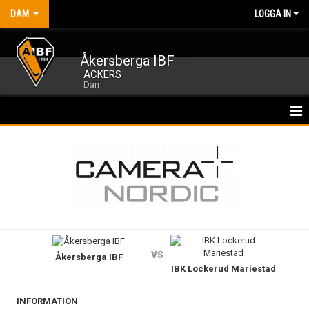
DAM
LOGGA IN
Åkersberga IBF
ACKERS
Dam
HEM
NYHETER
KALENDER
MATCHER
vs
Åkersberga IBF
TRUPPEN
IBK Lockerud Mariestad
BILDGALLERI
INFORMATION