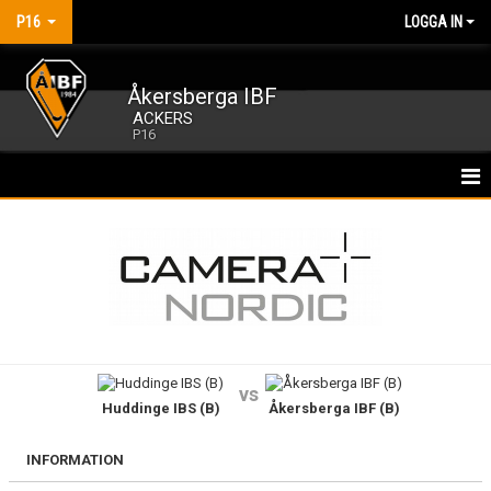
P16
LOGGA IN
Åkersberga IBF
ACKERS
P16
HEM
NYHETER
KALENDER
MATCHER
vs
Huddinge IBS (B)
Åkersberga IBF (B)
TRUPPEN
BILDGALLERI
INFORMATION