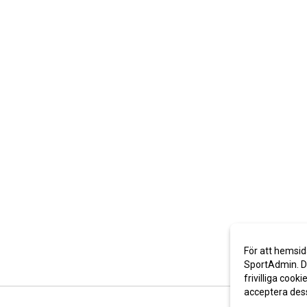
För att hemsid
SportAdmin. De
frivilliga cooki
acceptera des