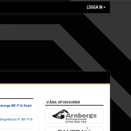
LOGGA IN
VÅRA SPONSORER
sberga IBF P16 Svart
 Segeltorps IF IBF P16