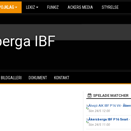
POJKLAG
LEKIZ
FUNKIZ
ACKERS MEDIA
STYRELSE
erga IBF
BILDGALLERI
DOKUMENT
KONTAKT
SPELADE MATCHER
Älvsjö AIK IBF P16 Vit -
Åker
Sön 24/5 12:00
Åkersberga IBF P16 Svart
-
Sön 24/5 11:00