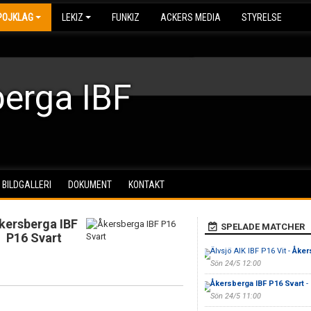
POJKLAG
LEKIZ
FUNKIZ
ACKERS MEDIA
STYRELSE
erga IBF
BILDGALLERI
DOKUMENT
KONTAKT
kersberga IBF
SPELADE MATCHER
P16 Svart
Älvsjö AIK IBF P16 Vit -
Åker
Sön 24/5 12:00
Åkersberga IBF P16 Svart
-
Sön 24/5 11:00