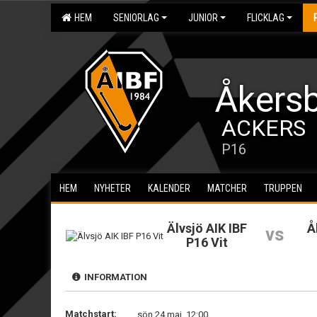
HEM
SENIORLAG
JUNIOR
FLICKLAG
Åkersb
ACKERS
P16
HEM
NYHETER
KALENDER
MATCHER
TRUPPEN
Älvsjö AIK IBF
Å
vs
P16 Vit
INFORMATION
Matchstart:
sön 24 maj, 12:00