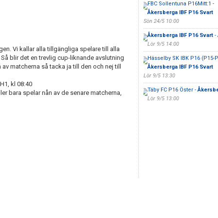
FBC Sollentuna P16Mitt:1 -
Åkersberga IBF P16 Svart
Sön 24/5 10:00
Åkersberga IBF P16 Svart
- 
Lör 9/5 14:00
n. Vi kallar alla tillgängliga spelare till alla
Så blir det en trevlig cup-liknande avslutning
Hässelby SK IBK P16 (P15-P
 matcherna så tacka ja till den och nej till
Åkersberga IBF P16 Svart
Lör 9/5 13:30
H1, kl 08:40
Täby FC P16 Öster -
Åkersbe
eller bara spelar nån av de senare matcherna,
Lör 9/5 13:00