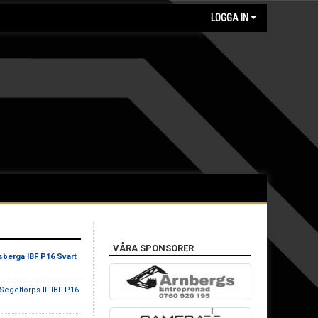
LOGGA IN
VÅRA SPONSORER
sberga IBF P16 Svart
 Segeltorps IF IBF P16