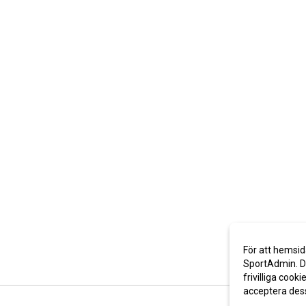
För att hemsid
SportAdmin. De
frivilliga cooki
acceptera des