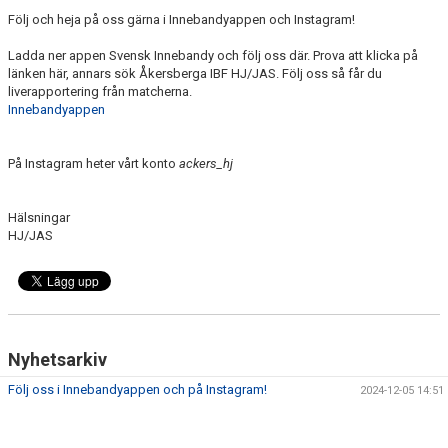
DOKUMENT
Följ och heja på oss gärna i Innebandyappen och Instagram!
KONTAKT
Ladda ner appen Svensk Innebandy och följ oss där. Prova att klicka på
länken här, annars sök Åkersberga IBF HJ/JAS. Följ oss så får du
liverapportering från matcherna.
Innebandyappen
På Instagram heter vårt konto
ackers_hj
Hälsningar
HJ/JAS
Nyhetsarkiv
Följ oss i Innebandyappen och på Instagram!
2024-12-05 14:51