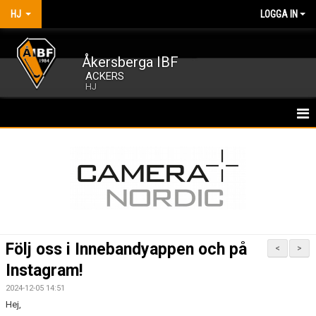
HJ
LOGGA IN
Åkersberga IBF
ACKERS
HJ
HEM
NYHETER
KALENDER
MATCHER
Följ oss i Innebandyappen och på
<
>
TRUPPEN
Instagram!
2024-12-05 14:51
BILDGALLERI
Hej,