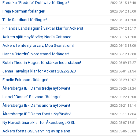
Fredrika ”Freddie” Dohlwitz förlänger!
2022-08-15 15:40
Freja Norrman förlänger!
2022-08-12 13:00
Tilde Sandlund förlänger!
2022-08-10 15:00
Finlands Landslagsmålvakt är klar för Ackers!
2022-07-12 10:17
Ackers sjätte nyförvärv, Nadia Cattaneo!
2022-06-15 18:00
Ackers femte nyförvärv, Moa Svanström!
2022-06-13 18:00
Hanna ”Nordis” Nordstrand förlänger!
2022-06-12 19:00
Robin Theorin Hagert förstärker ledarstaben!
2022-06-09 17:27
Jenna Taivaloja klar för Ackers 2022/2023
2022-06-01 21:34
Emelie Eriksson förlänger!
2022-05-29 10:07
Åkersberga IBF Dams tredje nyförvärv!
2022-05-26 21:24
Isabel ”Basse” Balzano förlänger!
2022-05-22 15:00
Åkersberga IBF Dams andra nyförvärv!
2022-05-21 18:14
Åkersberga IBF Dams första Nyförvärv!
2022-05-11 17:04
Ny Huvudtränare klar för Åkersberga/SSL
2022-05-07 16:51
Ackers första SSL värvning av spelare!
2022-05-06 08:09