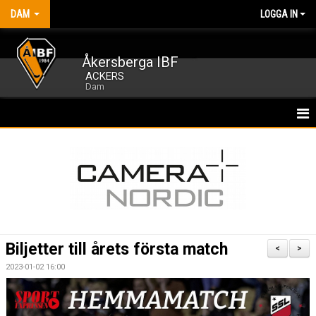
DAM
LOGGA IN
Åkersberga IBF
ACKERS
Dam
HEM
NYHETER
KALENDER
MATCHER
Biljetter till årets första match
<
>
TRUPPEN
2023-01-02 16:00
BILDGALLERI