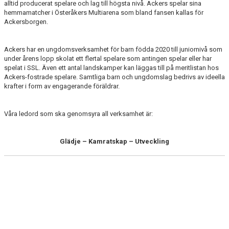
alltid producerat spelare och lag till högsta nivå. Ackers spelar sina
KALENDER
hemmamatcher i Österåkers Multiarena som bland fansen kallas för
Ackersborgen.
MATCHER
Ackers har en ungdomsverksamhet för barn födda 2020 till juniornivå som
MEDLEMSKAP
under årens lopp skolat ett flertal spelare som antingen spelar eller har
spelat i SSL. Även ett antal landskamper kan läggas till på meritlistan hos
TRÄNARE/LEDARE
Ackers-fostrade spelare. Samtliga barn och ungdomslag bedrivs av ideella
krafter i form av engagerande föräldrar.
DOKUMENT
Våra ledord som ska genomsyra all verksamhet är:
ACKERSCAMP
ACKERSTV
Glädje – Kamratskap – Utveckling
BÖRJA SPELA
PROVA PÅ