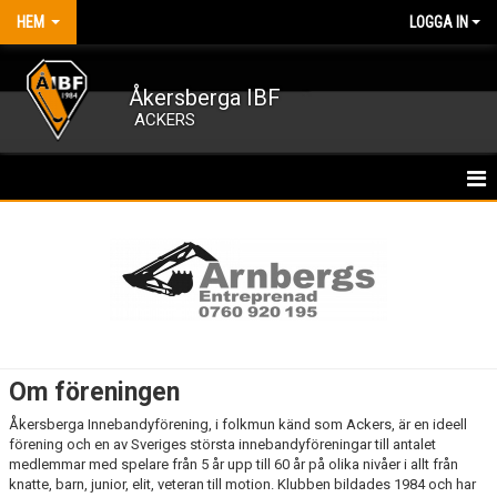
HEM
LOGGA IN
Åkersberga IBF
ACKERS
HEM
NYHETER
OM FÖRENINGEN
FÖRENINGSUPPGIFTER
Om föreningen
VÄRDEGRUND, VERKSAMHETSIDÉ OCH VISION
Åkersberga Innebandyförening, i folkmun känd som Ackers, är en ideell
förening och en av Sveriges största innebandyföreningar till antalet
VÅRA LAG/TRÄNARE
medlemmar med spelare från 5 år upp till 60 år på olika nivåer i allt från
knatte, barn, junior, elit, veteran till motion. Klubben bildades 1984 och har