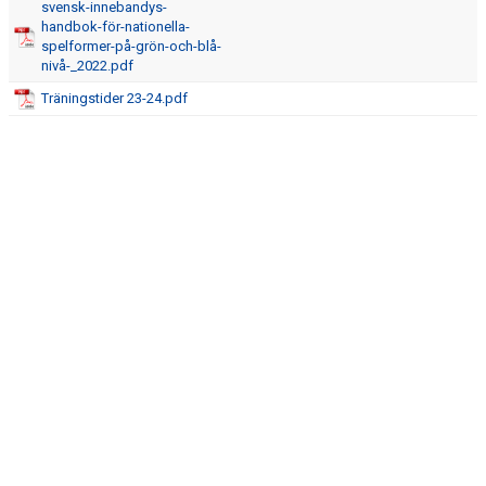
svensk-innebandys-
DOKUMENT
handbok-för-nationella-
spelformer-på-grön-och-blå-
KONTAKT
nivå-_2022.pdf
Träningstider 23-24.pdf