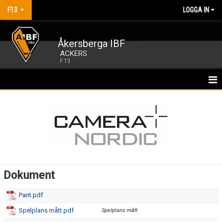
F13
LOGGA IN
Åkersberga IBF
ACKERS
F13
HEM
NYHETER
KALENDER
MATCHER
Dokument
TRUPPEN
Pant.pdf
BILDGALLERI
Spelplans mått.pdf
Spelplans mått