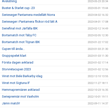
Avslutning
2023-05-23 20:34
Buster & Starlet cup -23
2023-05-01 19:44
Serieseger Pantamera medellätt Norra
2023-04-02 16:32
Serieseger i Pantamera flickor röd lätt A
2023-04-01 17:08
Seriefinal mot Järfälla IBK
2023-02-12 14:49
Bortamatch mot Täby FC
2023-02-05 12:30
Bortamatch mot Töjnan IBK
2023-01-22 17:02
Cupen till ända…
2023-01-03 21:30
Gruppspelet klart
2023-01-03 11:30
Första dagen avklarad
2023-01-02 17:14
Storvretacupen 2023
2023-01-02 12:56
Vinst mot Bele Barkarby idag
2022-12-10 13:55
Vinst mot Sigtuna IF
2022-11-27 18:11
Hemmapremiären avklarad
2022-10-23 16:35
Seriepremiär mot Vaxholm
2022-10-01 19:11
Jämn match!
2022-09-11 14:37