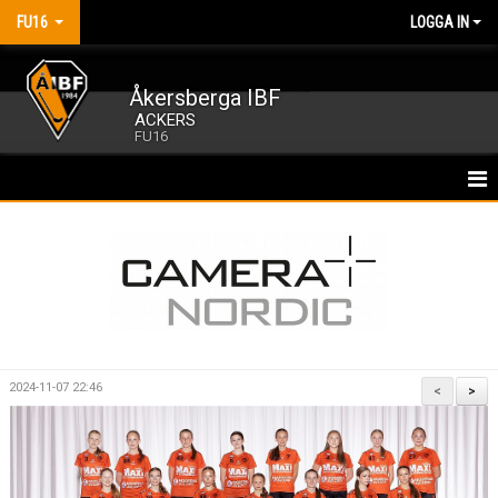
FU16
LOGGA IN
Åkersberga IBF
ACKERS
FU16
HEM
NYHETER
KALENDER
MATCHER
2024-11-07 22:46
<
>
TRUPPEN
BILDGALLERI