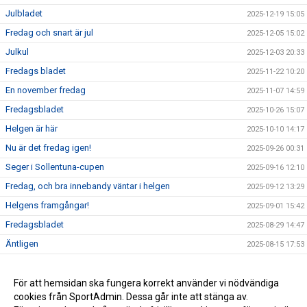
Julbladet
2025-12-19 15:05
Fredag och snart är jul
2025-12-05 15:02
Julkul
2025-12-03 20:33
Fredags bladet
2025-11-22 10:20
En november fredag
2025-11-07 14:59
Fredagsbladet
2025-10-26 15:07
Helgen är här
2025-10-10 14:17
Nu är det fredag igen!
2025-09-26 00:31
Seger i Sollentuna-cupen
2025-09-16 12:10
Fredag, och bra innebandy väntar i helgen
2025-09-12 13:29
Helgens framgångar!
2025-09-01 15:42
Fredagsbladet
2025-08-29 14:47
Äntligen
2025-08-15 17:53
Fredagsbladet
2025-05-10 09:16
Fredagsbladet
För att hemsidan ska fungera korrekt använder vi nödvändiga
2025-04-11 13:18
cookies från SportAdmin. Dessa går inte att stänga av.
Fredagsbladet
2025-03-28 13:44