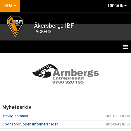
HEM
LOGGA IN
Åkersberga IBF
ACKERS
HEM
NYHETER
OM FÖRENINGEN
KALENDER
Nyhetsarkiv
MATCHER
Trevlig sommar
2026-07-01 08:13
MEDLEMSKAP
Sponsorgruppen informerar, igen!
2026-06-12 07:55