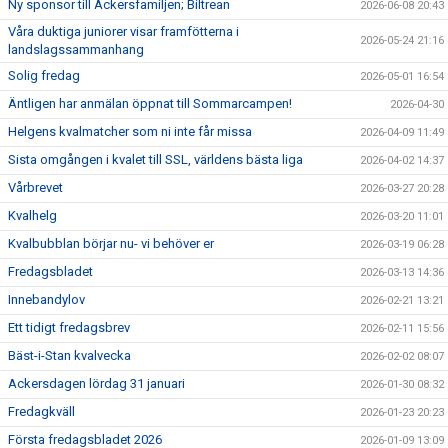
Ny sponsor till Ackersfamiljen; Biltrean
2026-06-08 20:43
TRÄNARE/LEDARE
Våra duktiga juniorer visar framfötterna i
2026-05-24 21:16
landslagssammanhang
DOKUMENT
Solig fredag
2026-05-01 16:54
ACKERSCAMP
Äntligen har anmälan öppnat till Sommarcampen!
2026-04-30
Helgens kvalmatcher som ni inte får missa
2026-04-09 11:49
ACKERSTV
Sista omgången i kvalet till SSL, världens bästa liga
2026-04-02 14:37
Vårbrevet
BÖRJA SPELA
2026-03-27 20:28
Kvalhelg
2026-03-20 11:01
PROVA PÅ
Kvalbubblan börjar nu- vi behöver er
2026-03-19 06:28
Fredagsbladet
2026-03-13 14:36
Innebandylov
2026-02-21 13:21
Ett tidigt fredagsbrev
2026-02-11 15:56
Bäst-i-Stan kvalvecka
2026-02-02 08:07
Ackersdagen lördag 31 januari
2026-01-30 08:32
Fredagkväll
2026-01-23 20:23
Första fredagsbladet 2026
2026-01-09 13:09