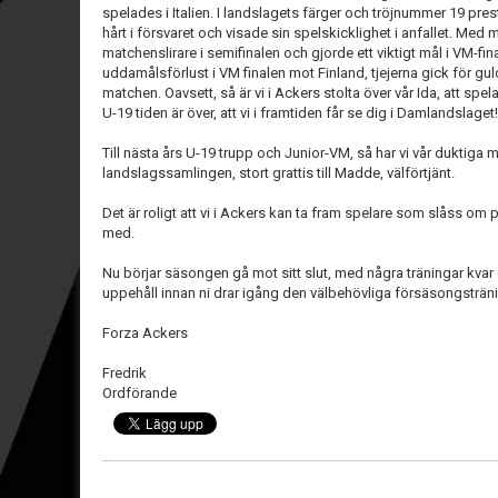
spelades i Italien. I landslagets färger och tröjnummer 19 pres
hårt i försvaret och visade sin spelskicklighet i anfallet. Med
matchenslirare i semifinalen och gjorde ett viktigt mål i VM-fina
uddamålsförlust i VM finalen mot Finland, tjejerna gick för gul
matchen. Oavsett, så är vi i Ackers stolta över vår Ida, att spel
U-19 tiden är över, att vi i framtiden får se dig i Damlandslaget!
Till nästa års U-19 trupp och Junior-VM, så har vi vår duktig
landslagssamlingen, stort grattis till Madde, välförtjänt.
Det är roligt att vi i Ackers kan ta fram spelare som slåss om p
med.
Nu börjar säsongen gå mot sitt slut, med några träningar kvar 
uppehåll innan ni drar igång den välbehövliga försäsongstränin
Forza Ackers
Fredrik
Ordförande