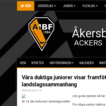
HEM
SENIORLAG
JUNIOR
FLICKLAG
Åkersb
ACKERS
HEM
NYHETER
OM FÖRENINGEN
KALENDER
MAT
Våra duktiga juniorer visar framföt
landslagssammanhang
2026-05-24 21:16
Lite goda nyheter så här 
Nr 19, Ida Hultsved i landslagsstället
För några veckor deltog 