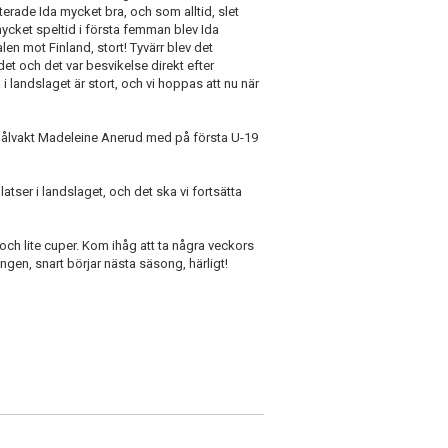
terade Ida mycket bra, och som alltid, slet
 mycket speltid i första femman blev Ida
len mot Finland, stort! Tyvärr blev det
det och det var besvikelse direkt efter
a i landslaget är stort, och vi hoppas att nu när
a målvakt Madeleine Anerud med på första U-19
latser i landslaget, och det ska vi fortsätta
och lite cuper. Kom ihåg att ta några veckors
gen, snart börjar nästa säsong, härligt!