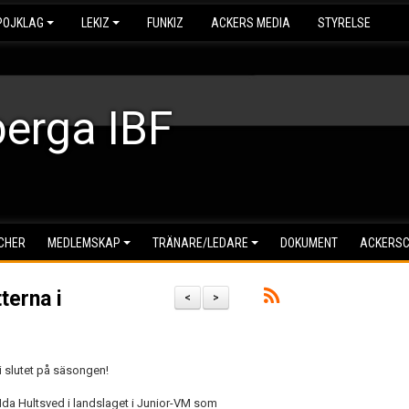
POJKLAG
LEKIZ
FUNKIZ
ACKERS MEDIA
STYRELSE
erga IBF
CHER
MEDLEMSKAP
TRÄNARE/LEDARE
DOKUMENT
ACKERS
terna i
<
>
i slutet på säsongen!
Ida Hultsved i landslaget i Junior-VM som