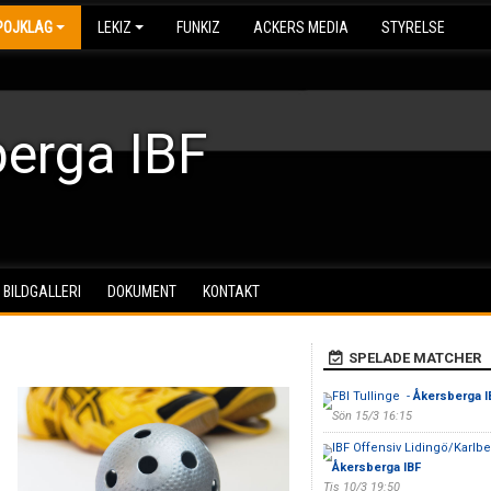
POJKLAG
LEKIZ
FUNKIZ
ACKERS MEDIA
STYRELSE
erga IBF
BILDGALLERI
DOKUMENT
KONTAKT
SPELADE MATCHER
FBI Tullinge -
Åkersberga I
Sön 15/3 16:15
IBF Offensiv Lidingö/Karlbe
Åkersberga IBF
Tis 10/3 19:50