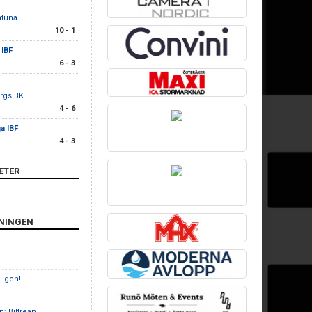
ntuna
10 - 1
 IBF
6 - 3
ergs BK
4 - 6
a IBF
4 - 3
ETER
ENINGEN
 igen!
n; Biltrean