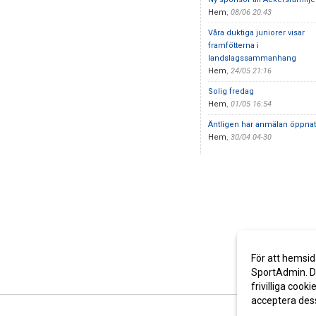
Hem
,
08/06 20:43
Våra duktiga juniorer visar
framfötterna i
landslagssammanhang
Hem
,
24/05 21:16
Solig fredag
Hem
,
01/05 16:54
Äntligen har anmälan öppna
Hem
,
30/04 04-30
För att hemsid
SportAdmin. De
frivilliga cooki
acceptera des