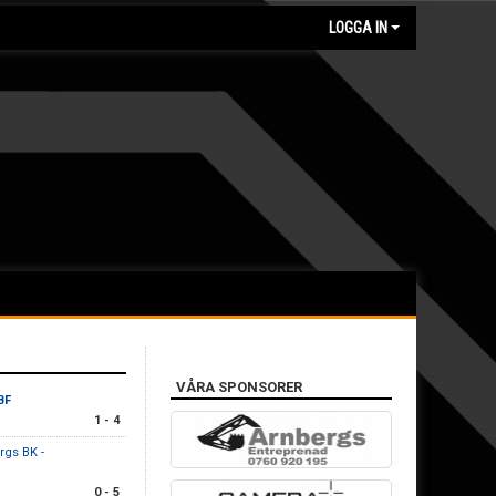
LOGGA IN
VÅRA SPONSORER
BF
1 - 4
rgs BK -
0 - 5