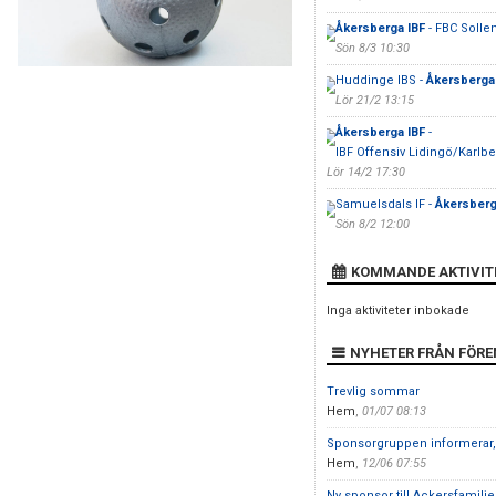
Åkersberga IBF
- FBC Solle
Sön 8/3 10:30
Huddinge IBS -
Åkersberga
Lör 21/2 13:15
Åkersberga IBF
-
IBF Offensiv Lidingö/Karlb
Lör 14/2 17:30
Samuelsdals IF -
Åkersberg
Sön 8/2 12:00
KOMMANDE AKTIVIT
Inga aktiviteter inbokade
NYHETER FRÅN FÖR
Trevlig sommar
Hem
,
01/07 08:13
Sponsorgruppen informerar,
Hem
,
12/06 07:55
Ny sponsor till Ackersfamilje