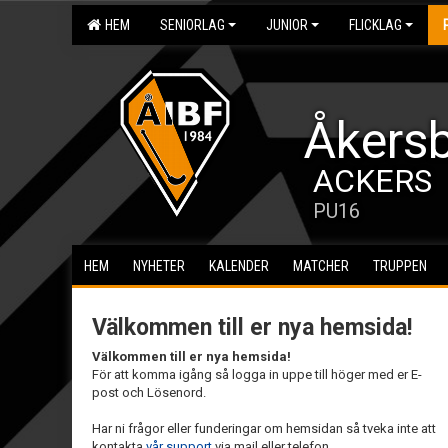
HEM
SENIORLAG
JUNIOR
FLICKLAG
Åkersb
ACKERS
PU16
HEM
NYHETER
KALENDER
MATCHER
TRUPPEN
Välkommen till er nya hemsida!
Välkommen till er nya hemsida!
För att komma igång så logga in uppe till höger med er E-
post och Lösenord.
Har ni frågor eller funderingar om hemsidan så tveka inte att
kontakta
vår support
via mail eller telefon.