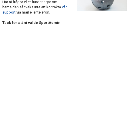
Har ni frågor eller funderingar om
DOKUMENT
hemsidan så tveka inte att kontakta
vår
support
via mail eller telefon.
KONTAKT
Tack för att ni valde SportAdmin