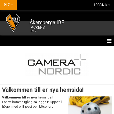
P17
LOGGA IN
Åkersberga IBF
ACKERS
P17
HEM
NYHETER
KALENDER
MATCHER
Välkommen till er nya hemsida!
TRUPPEN
Välkommen till er nya hemsida!
För att komma igång så logga in uppe till
BILDGALLERI
höger med er E-post och Lösenord.