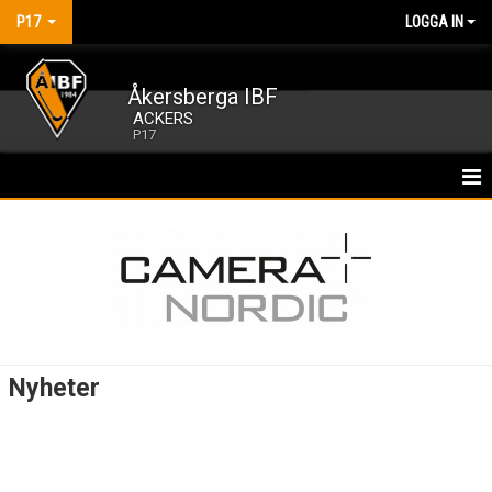
P17
LOGGA IN
Åkersberga IBF
ACKERS
P17
HEM
NYHETER
KALENDER
MATCHER
Nyheter
TRUPPEN
BILDGALLERI