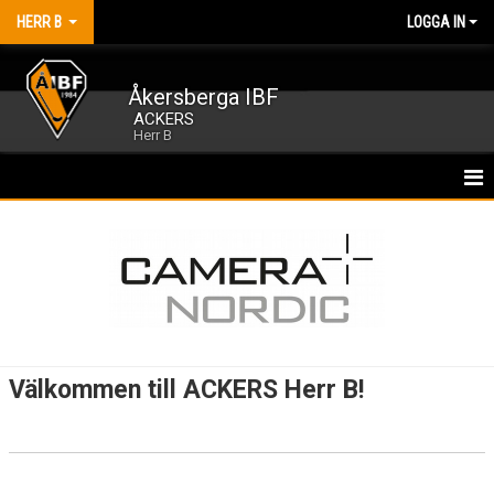
HERR B
LOGGA IN
Åkersberga IBF
ACKERS
Herr B
HEM
NYHETER
KALENDER
MATCHER
Välkommen till ACKERS Herr B!
TRUPPEN
BILDGALLERI