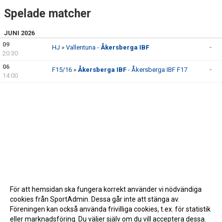
Spelade matcher
JUNI 2026
09
HJ
»
Vallentuna -
Åkersberga IBF
-
20:30
06
F15/16
»
Åkersberga IBF
- Åkersberga IBF F17
-
14:00
För att hemsidan ska fungera korrekt använder vi nödvändiga
cookies från SportAdmin. Dessa går inte att stänga av.
Föreningen kan också använda frivilliga cookies, t.ex. för statistik
eller marknadsföring. Du väljer själv om du vill acceptera dessa.