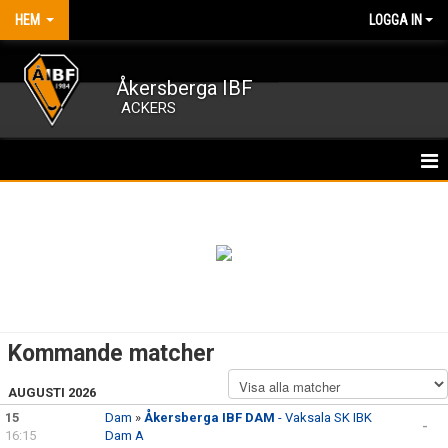
HEM
LOGGA IN
Åkersberga IBF
ACKERS
HEM
NYHETER
OM FÖRENINGEN
KALENDER
Kommande matcher
MATCHER
AUGUSTI 2026
15
MEDLEMSKAP
Dam
»
Åkersberga IBF DAM
- Vaksala SK IBK
-
16:15
Dam A