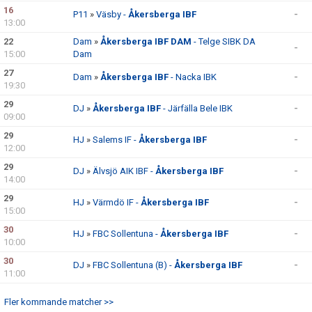
16
TRÄNARE/LEDARE
P11
»
Väsby -
Åkersberga IBF
-
13:00
22
DOKUMENT
Dam
»
Åkersberga IBF DAM
- Telge SIBK DA
-
15:00
Dam
ACKERSCAMP
27
Dam
»
Åkersberga IBF
- Nacka IBK
-
19:30
ACKERSTV
29
DJ
»
Åkersberga IBF
- Järfälla Bele IBK
-
09:00
BÖRJA SPELA
29
HJ
»
Salems IF -
Åkersberga IBF
-
12:00
PROVA PÅ
29
DJ
»
Älvsjö AIK IBF -
Åkersberga IBF
-
14:00
29
HJ
»
Värmdö IF -
Åkersberga IBF
-
15:00
30
HJ
»
FBC Sollentuna -
Åkersberga IBF
-
10:00
30
DJ
»
FBC Sollentuna (B) -
Åkersberga IBF
-
11:00
Fler kommande matcher >>