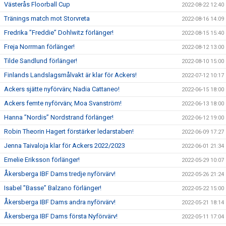
Västerås Floorball Cup
2022-08-22 12:40
Tränings match mot Storvreta
2022-08-16 14:09
Fredrika ”Freddie” Dohlwitz förlänger!
2022-08-15 15:40
Freja Norrman förlänger!
2022-08-12 13:00
Tilde Sandlund förlänger!
2022-08-10 15:00
Finlands Landslagsmålvakt är klar för Ackers!
2022-07-12 10:17
Ackers sjätte nyförvärv, Nadia Cattaneo!
2022-06-15 18:00
Ackers femte nyförvärv, Moa Svanström!
2022-06-13 18:00
Hanna ”Nordis” Nordstrand förlänger!
2022-06-12 19:00
Robin Theorin Hagert förstärker ledarstaben!
2022-06-09 17:27
Jenna Taivaloja klar för Ackers 2022/2023
2022-06-01 21:34
Emelie Eriksson förlänger!
2022-05-29 10:07
Åkersberga IBF Dams tredje nyförvärv!
2022-05-26 21:24
Isabel ”Basse” Balzano förlänger!
2022-05-22 15:00
Åkersberga IBF Dams andra nyförvärv!
2022-05-21 18:14
Åkersberga IBF Dams första Nyförvärv!
2022-05-11 17:04