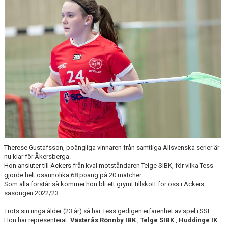
DOKUMENT
KONTAKT
Therese Gustafsson, poängliga vinnaren från samtliga Allsvenska serier är
nu klar för Åkersberga.
Hon ansluter till Ackers från kval motståndaren Telge SIBK, för vilka Tess
gjorde helt osannolika 68 poäng på 20 matcher.
Som alla förstår så kommer hon bli ett grymt tillskott för oss i Ackers
säsongen 2022/23
Trots sin ringa ålder (23 år) så har Tess gedigen erfarenhet av spel i SSL.
Hon har representerat
Västerås Rönnby IBK
,
Telge SIBK
,
Huddinge IK