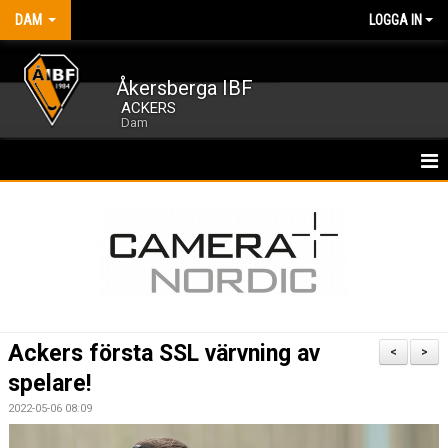
DAM
LOGGA IN
Åkersberga IBF
ACKERS
Dam
HEM
NYHETER
KALENDER
MATCHER
Ackers första SSL värvning av
<
>
TRUPPEN
spelare!
2022-05-06 08:09
BILDGALLERI