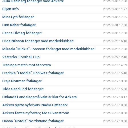
Julia Dahlberg förlänger med Ackers!
2022-09-06 17:30
Biljett Info
2022-09-06 11:27
Mina Lyth förlänger!
2022-09-05 17:35
Linn Reher förlänger!
2022-08-31 17:00
Sanna Ulvhag förlänger!
2022-08-30 17:00
Frida Nilsson förlänger med moderklubben!
2022-08-26 16:10
Mikaela ”Mickis” Jönsson förlänger med moderklubben!
2022-08-23 17:30
Västerås Floorball Cup
2022-08-22 12:40
Tränings match mot Storvreta
2022-08-16 14:09
Fredrika ”Freddie” Dohlwitz förlänger!
2022-08-15 15:40
Freja Norrman förlänger!
2022-08-12 13:00
Tilde Sandlund förlänger!
2022-08-10 15:00
Finlands Landslagsmålvakt är klar för Ackers!
2022-07-12 10:17
Ackers sjätte nyförvärv, Nadia Cattaneo!
2022-06-15 18:00
Ackers femte nyförvärv, Moa Svanström!
2022-06-13 18:00
Hanna ”Nordis” Nordstrand förlänger!
2022-06-12 19:00