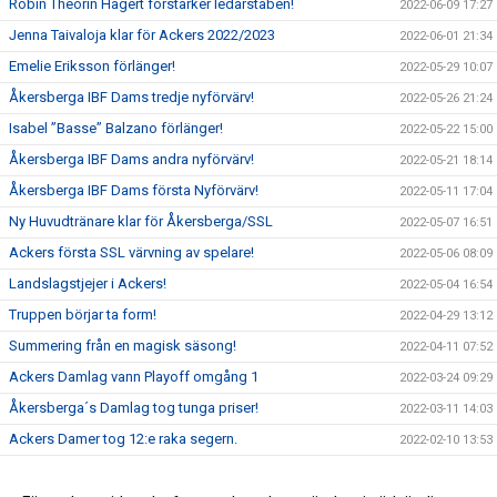
Robin Theorin Hagert förstärker ledarstaben!
2022-06-09 17:27
Jenna Taivaloja klar för Ackers 2022/2023
2022-06-01 21:34
Emelie Eriksson förlänger!
2022-05-29 10:07
Åkersberga IBF Dams tredje nyförvärv!
2022-05-26 21:24
Isabel ”Basse” Balzano förlänger!
2022-05-22 15:00
Åkersberga IBF Dams andra nyförvärv!
2022-05-21 18:14
Åkersberga IBF Dams första Nyförvärv!
2022-05-11 17:04
Ny Huvudtränare klar för Åkersberga/SSL
2022-05-07 16:51
Ackers första SSL värvning av spelare!
2022-05-06 08:09
Landslagstjejer i Ackers!
2022-05-04 16:54
Truppen börjar ta form!
2022-04-29 13:12
Summering från en magisk säsong!
2022-04-11 07:52
Ackers Damlag vann Playoff omgång 1
2022-03-24 09:29
Åkersberga´s Damlag tog tunga priser!
2022-03-11 14:03
Ackers Damer tog 12:e raka segern.
2022-02-10 13:53
Ellen Sjöström till Ackers!
2021-11-12 07:51