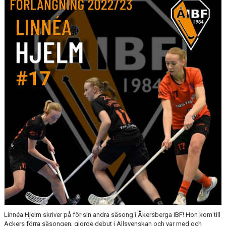
DOKUMENT
KONTAKT
Linnéa Hjelm skriver på för sin andra säsong i Åkersberga IBF! Hon kom till
Ackers förra säsongen, gjorde debut i Allsvenskan och var med och