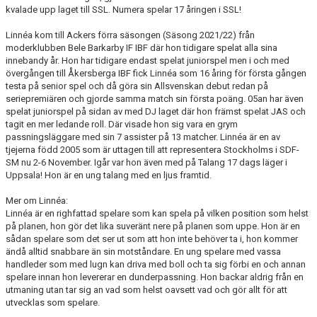
kvalade upp laget till SSL. Numera spelar 17 åringen i SSL!
Linnéa kom till Ackers förra säsongen (Säsong 2021/22) från
moderklubben Bele Barkarby IF IBF där hon tidigare spelat alla sina
innebandy år. Hon har tidigare endast spelat juniorspel men i och med
övergången till Åkersberga IBF fick Linnéa som 16 åring för första gången
testa på senior spel och då göra sin Allsvenskan debut redan på
seriepremiären och gjorde samma match sin första poäng. 05an har även
spelat juniorspel på sidan av med DJ laget där hon främst spelat JAS och
tagit en mer ledande roll. Där visade hon sig vara en grym
passningsläggare med sin 7 assister på 13 matcher. Linnéa är en av
tjejerna född 2005 som är uttagen till att representera Stockholms i SDF-
SM nu 2-6 November. Igår var hon även med på Talang 17 dags läger i
Uppsala! Hon är en ung talang med en ljus framtid.
Mer om Linnéa:
Linnéa är en righfattad spelare som kan spela på vilken position som helst
på planen, hon gör det lika suveränt nere på planen som uppe. Hon är en
sådan spelare som det ser ut som att hon inte behöver ta i, hon kommer
ändå alltid snabbare än sin motståndare. En ung spelare med vassa
handleder som med lugn kan driva med boll och ta sig förbi en och annan
spelare innan hon levererar en dunderpassning. Hon backar aldrig från en
utmaning utan tar sig an vad som helst oavsett vad och gör allt för att
utvecklas som spelare.