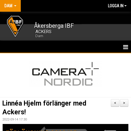
DAM
LOGGA IN
Åkersberga IBF
ACKERS
Dam
HEM
NYHETER
KALENDER
MATCHER
Linnéa Hjelm förlänger med
<
>
TRUPPEN
Ackers!
2022-09-14 17:30
BILDGALLERI