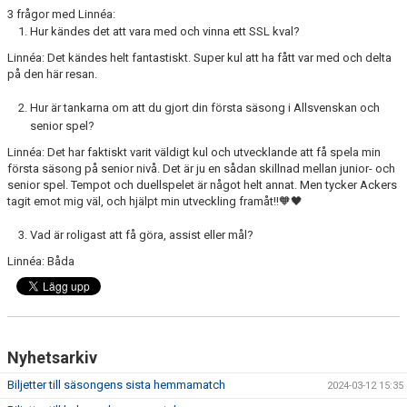
3 frågor med Linnéa:
Hur kändes det att vara med och vinna ett SSL kval?
Linnéa: Det kändes helt fantastiskt. Super kul att ha fått var med och delta
på den här resan.
Hur är tankarna om att du gjort din första säsong i Allsvenskan och
senior spel?
Linnéa: Det har faktiskt varit väldigt kul och utvecklande att få spela min
första säsong på senior nivå. Det är ju en sådan skillnad mellan junior- och
senior spel. Tempot och duellspelet är något helt annat. Men tycker Ackers
tagit emot mig väl, och hjälpt min utveckling framåt!!🧡🖤
Vad är roligast att få göra, assist eller mål?
Linnéa: Båda
Nyhetsarkiv
Biljetter till säsongens sista hemmamatch
2024-03-12 15:35