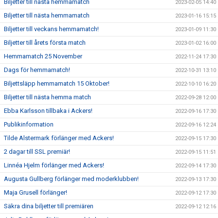
Biljetter till nästa hemmamatch
2023-02-05 14:40
Biljetter till nästa hemmamatch
2023-01-16 15:15
Biljetter till veckans hemmamatch!
2023-01-09 11:30
Biljetter till årets första match
2023-01-02 16:00
Hemmamatch 25 November
2022-11-24 17:30
Dags för hemmamatch!
2022-10-31 13:10
Biljettsläpp hemmamatch 15 Oktober!
2022-10-10 16:20
Biljetter till nästa hemma match
2022-09-28 12:00
Ebba Karlsson tillbaka i Ackers!
2022-09-16 17:30
Publikinformation
2022-09-16 12:24
Tilde Alstermark förlänger med Ackers!
2022-09-15 17:30
2 dagar till SSL premiär!
2022-09-15 11:51
Linnéa Hjelm förlänger med Ackers!
2022-09-14 17:30
Augusta Gullberg förlänger med moderklubben!
2022-09-13 17:30
Maja Grusell förlänger!
2022-09-12 17:30
Säkra dina biljetter till premiären
2022-09-12 12:16