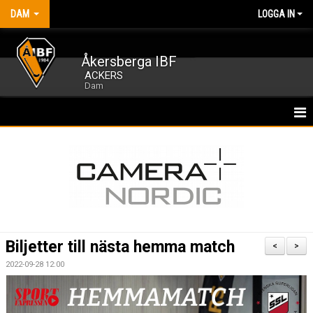
DAM
LOGGA IN
Åkersberga IBF
ACKERS
Dam
HEM
NYHETER
KALENDER
MATCHER
Biljetter till nästa hemma match
<
>
TRUPPEN
2022-09-28 12:00
BILDGALLERI