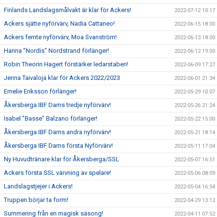
Finlands Landslagsmålvakt är klar för Ackers!
2022-07-12 10:17
Ackers sjätte nyförvärv, Nadia Cattaneo!
2022-06-15 18:00
Ackers femte nyförvärv, Moa Svanström!
2022-06-13 18:00
Hanna ”Nordis” Nordstrand förlänger!
2022-06-12 19:00
Robin Theorin Hagert förstärker ledarstaben!
2022-06-09 17:27
Jenna Taivaloja klar för Ackers 2022/2023
2022-06-01 21:34
Emelie Eriksson förlänger!
2022-05-29 10:07
Åkersberga IBF Dams tredje nyförvärv!
2022-05-26 21:24
Isabel ”Basse” Balzano förlänger!
2022-05-22 15:00
Åkersberga IBF Dams andra nyförvärv!
2022-05-21 18:14
Åkersberga IBF Dams första Nyförvärv!
2022-05-11 17:04
Ny Huvudtränare klar för Åkersberga/SSL
2022-05-07 16:51
Ackers första SSL värvning av spelare!
2022-05-06 08:09
Landslagstjejer i Ackers!
2022-05-04 16:54
Truppen börjar ta form!
2022-04-29 13:12
Summering från en magisk säsong!
2022-04-11 07:52