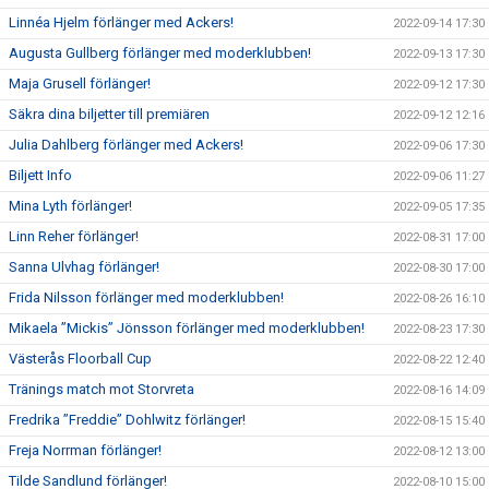
Linnéa Hjelm förlänger med Ackers!
2022-09-14 17:30
Augusta Gullberg förlänger med moderklubben!
2022-09-13 17:30
Maja Grusell förlänger!
2022-09-12 17:30
Säkra dina biljetter till premiären
2022-09-12 12:16
Julia Dahlberg förlänger med Ackers!
2022-09-06 17:30
Biljett Info
2022-09-06 11:27
Mina Lyth förlänger!
2022-09-05 17:35
Linn Reher förlänger!
2022-08-31 17:00
Sanna Ulvhag förlänger!
2022-08-30 17:00
Frida Nilsson förlänger med moderklubben!
2022-08-26 16:10
Mikaela ”Mickis” Jönsson förlänger med moderklubben!
2022-08-23 17:30
Västerås Floorball Cup
2022-08-22 12:40
Tränings match mot Storvreta
2022-08-16 14:09
Fredrika ”Freddie” Dohlwitz förlänger!
2022-08-15 15:40
Freja Norrman förlänger!
2022-08-12 13:00
Tilde Sandlund förlänger!
2022-08-10 15:00