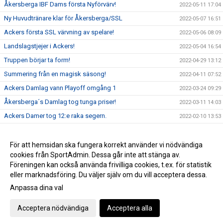
Åkersberga IBF Dams första Nyförvärv!
2022-05-11 17:04
Ny Huvudtränare klar för Åkersberga/SSL
2022-05-07 16:51
Ackers första SSL värvning av spelare!
2022-05-06 08:09
Landslagstjejer i Ackers!
2022-05-04 16:54
Truppen börjar ta form!
2022-04-29 13:12
Summering från en magisk säsong!
2022-04-11 07:52
Ackers Damlag vann Playoff omgång 1
2022-03-24 09:29
Åkersberga´s Damlag tog tunga priser!
2022-03-11 14:03
Ackers Damer tog 12:e raka segern.
2022-02-10 13:53
Ellen Sjöström till Ackers!
2021-11-12 07:51
Ackers Dam upp på kvalplatsen!
För att hemsidan ska fungera korrekt använder vi nödvändiga
2021-11-12 06:22
cookies från SportAdmin. Dessa går inte att stänga av.
Smakstart för Damlaget
2021-09-27 17:28
Föreningen kan också använda frivilliga cookies, t.ex. för statistik
eller marknadsföring. Du väljer själv om du vill acceptera dessa.
Anpassa dina val
Cookie-inställningar
Gå till Webbversion
Acceptera nödvändiga
Acceptera alla