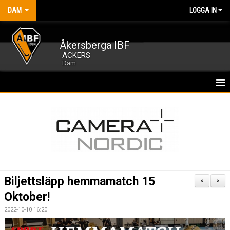
DAM
LOGGA IN
Åkersberga IBF
ACKERS
Dam
HEM
NYHETER
KALENDER
MATCHER
Biljettsläpp hemmamatch 15
<
>
TRUPPEN
Oktober!
2022-10-10 16:20
BILDGALLERI