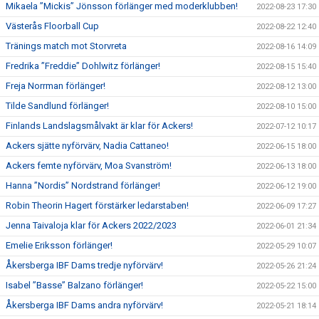
Mikaela ”Mickis” Jönsson förlänger med moderklubben!
2022-08-23 17:30
Västerås Floorball Cup
2022-08-22 12:40
Tränings match mot Storvreta
2022-08-16 14:09
Fredrika ”Freddie” Dohlwitz förlänger!
2022-08-15 15:40
Freja Norrman förlänger!
2022-08-12 13:00
Tilde Sandlund förlänger!
2022-08-10 15:00
Finlands Landslagsmålvakt är klar för Ackers!
2022-07-12 10:17
Ackers sjätte nyförvärv, Nadia Cattaneo!
2022-06-15 18:00
Ackers femte nyförvärv, Moa Svanström!
2022-06-13 18:00
Hanna ”Nordis” Nordstrand förlänger!
2022-06-12 19:00
Robin Theorin Hagert förstärker ledarstaben!
2022-06-09 17:27
Jenna Taivaloja klar för Ackers 2022/2023
2022-06-01 21:34
Emelie Eriksson förlänger!
2022-05-29 10:07
Åkersberga IBF Dams tredje nyförvärv!
2022-05-26 21:24
Isabel ”Basse” Balzano förlänger!
2022-05-22 15:00
Åkersberga IBF Dams andra nyförvärv!
2022-05-21 18:14