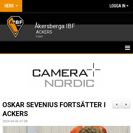
HERR
LOGGA IN
Åkersberga IBF
ACKERS
Herr
HEM
TRUPPEN
MATCHER
KALENDER
OSKAR SEVENIUS FORTSÄTTER I
<
>
NYHETER
ACKERS
2024-04-06 07:08
BILDGALLERI