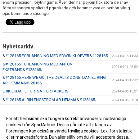
enorm precision i brytningarna. Även den här pojken fick stora delar av
förra säsongen spolierad pga skada och kommer vara en oerhört viktig
pjäs kommande säsonger.
Nyhetsarkiv
&#128165;FÖRLÄNGNING MED EDWIN KLÖFVER&#128165;
2024-04-15 14:33
&#128165;FÖRLÄNGNING MED ANTON
2024-04-11 06:52
EKSTRAND&#128165;
&#128165;HERE WE GO! THE DEAL IS DONE: DANIEL RING
2024-04-08 12:32
ÄR HEMMA&#128165;
ERIK EKDAHL FORTSÄTTER I ACKERS
2024-04-06 15:31
&#128165;ALBIN ENGSTRÖM ÄR HEMMA&#128165;
2024-04-06 07:10
OSKAR SEVENIUS FORTSÄTTER I ACKERS
2024-04-06 07:08
FELIX DAHLGREN FORTSÄTTER I ACKERS
2024-04-06 07:05
För att hemsidan ska fungera korrekt använder vi nödvändiga
cookies från SportAdmin. Dessa går inte att stänga av.
NY SPORTCHEF & ASSISTERANDE TRÄNARE
2024-04-06 07:04
Föreningen kan också använda frivilliga cookies, t.ex. för statistik
eller marknadsföring. Du väljer själv om du vill acceptera dessa.