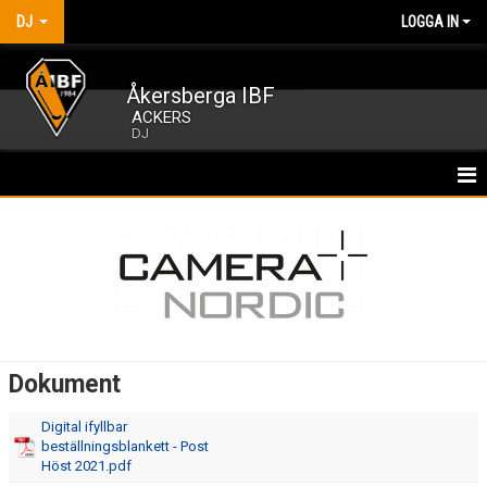
DJ
LOGGA IN
Åkersberga IBF
ACKERS
DJ
HEM
NYHETER
KALENDER
MATCHER
Dokument
TRUPPEN
Digital ifyllbar
beställningsblankett - Post
BILDGALLERI
Höst 2021.pdf