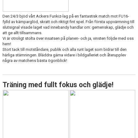
Den 24/3 bjöd vårt Ackers Funkiz-lag på en fantastisk match mot FU16-
fylld av kämparglöd, skratt och riktigt fint spel. Från första uppvärmning till
slutsignal visade laget vad innebandy handlar om: gemenskap, glädje och
att ge allt tillsammans.
Vi är otroligt stolta över insatsen på planen- och ja, vinsten följde med oss
hem!
Stort tack till motståndare, publik och alla runt laget som bidrar till den
härliga stämningen. Bläddra gärna vidare i bildgalleriet och återupplev
några av matchens bästa ögonblick!
Träning med fullt fokus och glädje!