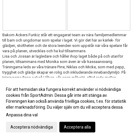
Bakom Ackers Funkiz står ett engagerat team av nära familjemedlemmar
till barn och ungdomar som spelar i laget. Vi gör det här av kärlek- för
glädjen, stoltheten och de stora leenden som uppstår när våra spelare får
vara på planen, utvecklas och ha kul tillsammans.
Lisa och Jossan är lagledare och håller ihop laget både på och utanför
planen, tillsammans med Monika som även är vår kassaansvarig.
Träningarna leds av våra tränare Pirre, Niklas och Micke, som med pepp,
trygghet och glädje skapar en rolig och inkluderande innebandymiljö. På
träningarna finns också Håkan, vår egen målvakt, alltid redo mellan
stolparna.
Tillsammans är vi Ackers Funkiz- ett lag där gemenskap, glädje och
För att hemsidan ska fungera korrekt använder vi nödvändiga
delaktighet alltid står i centrum.
cookies från SportAdmin. Dessa går inte att stänga av.
Föreningen kan också använda frivilliga cookies, t.ex. för statistik
eller marknadsföring. Du väljer själv om du vill acceptera dessa.
Anpassa dina val
Cookie-inställningar
Gå till Webbversion
Acceptera nödvändiga
Acceptera alla